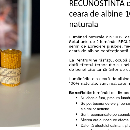
RECUNOSTINTA d
ceara de albine 
naturala
Lumânări naturale din 100% cea
Setul unic de 2 lumânări RECUN
semn de apreciere și iubire, f
ceară de albine confecționată
La PentruMine răsfățul ocupă 
dată efectul terapeutic al unei
de beneficiile lumânărilor de ce
Lumânările din ceară de albine
100% naturale, sunt realizate m
Beneficiile
lumânărilor din cea
Nu degajă fum, precum lumână
Se pot bucura de ele și persoa
ale căilor aeriene.
Sunt recomandate persoanelo
Mierea are cunoscute efecte c
Datorită efectului calmant și 