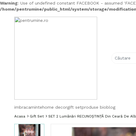
Warning
: Use of undefined constant FACEBOOK - assumed 'FACEBOO
/home/pentrumine/public_html/system/storage/modification
imbracaminte
home decor
gift set
produse bio
blog
Acasa
Gift Set
SET 2 Lumânări RECUNOȘTINȚĂ Din Ceară De Alb