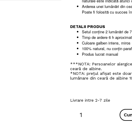
naturale este indicată atunci
Arderea unei lumânări din cea
Poate fi folosită cu succes î
DETALII PRODUS
Setul conține 2 lumânări de 
Timp de ardere 6 h aproximati
Culoare galben intens, miros 
100% natural, nu conțin paraf
Produs lucrat manual
***NOTA: Persoanelor alergice
ceară de albine.
*NOTA: prețul afișat este do
lumânare din ceară de albine 1
Livrare intre 2-7 zile
Cu