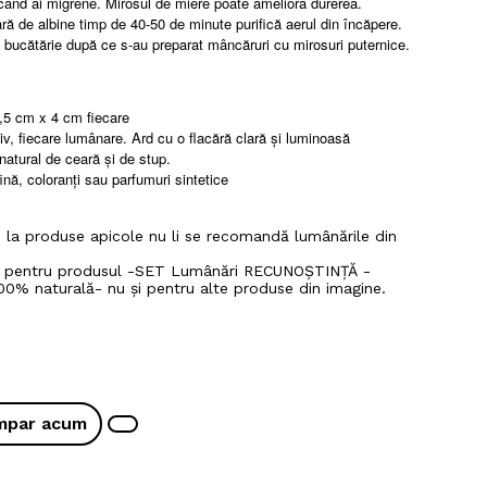
 cand ai migrene. Mirosul de miere poate ameliora durerea.
ră de albine timp de 40-50 de minute purifică aerul din încăpere.
n bucătărie după ce s-au preparat mâncăruri cu mirosuri puternice.
7,5 cm x 4 cm fiecare
v, fiecare lumânare. Ard cu o flacără clară și luminoasă
natural de ceară și de stup.
ină, coloranți sau parfumuri sintetice
 la produse apicole nu li se recomandă lumânările din
ar pentru produsul -SET Lumânări RECUNOȘTINȚĂ -
00% naturală- nu și pentru alte produse din imagine.
mpar acum