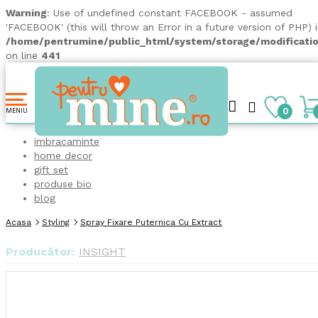
Warning
: Use of undefined constant FACEBOOK - assumed
'FACEBOOK' (this will throw an Error in a future version of PHP) 
/home/pentrumine/public_html/system/storage/modificatio
on line
441
0
MENIU
imbracaminte
home decor
gift set
produse bio
blog
Acasa
Styling
Spray Fixare Puternica Cu Extract De Piersica Si Ulei 
Producător:
INSIGHT