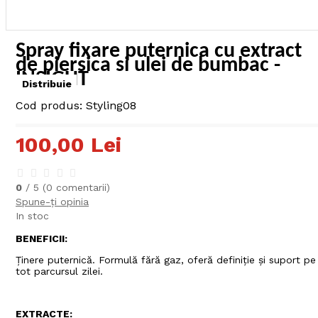
Spray fixare puternica cu extract
de piersica si ulei de bumbac -
INSIGHT
Distribuie
Cod produs:
Styling08
100,00 Lei
0
/ 5 (
0
comentarii)
Spune-ţi opinia
In stoc
BENEFICII:
Ținere puternică. Formulă fără gaz, oferă definiție și suport pe
tot parcursul zilei.
EXTRACTE: