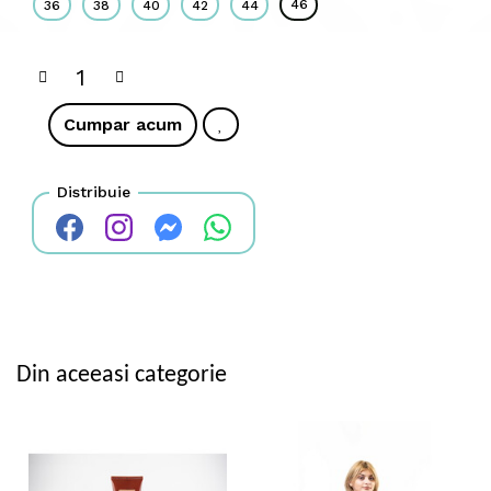
46
36
38
40
42
44
Cumpar acum
Distribuie
Din aceeasi categorie